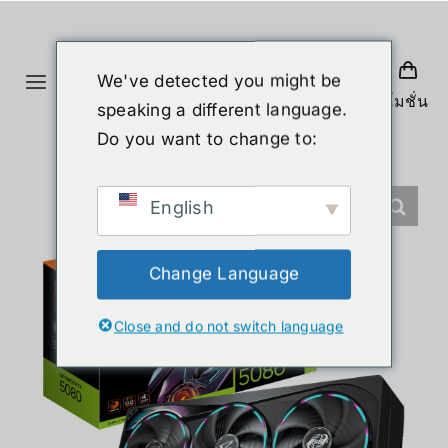
ข้าม
ไป
ยัง
We've detected you might be
Toggle
เนื้อหา
โปรโมชั่น
speaking a different language.
Navigation
หน้าแรก
Do you want to change to:
สินค้า
English
หุ่นยนต์รูปร่างมนุษย์
Change Language
Close and do not switch language
ข่าวสาร
บริการ