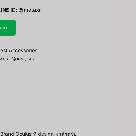
LINE ID:
@metaxr
UV Printer
ceivers/Transmitters
taxr
GiiKER Puzzle Games
est Accessories
Meta Quest
,
VR
Brand Oculus ที่ design มาสำหรับ