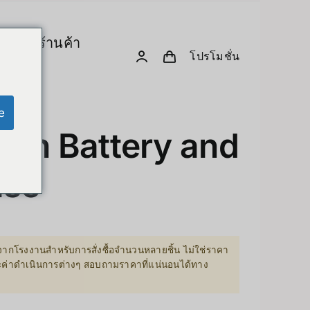
ร
ร้านค้า
โปรโมชั่น
& Computing
D. Creative Gadgets
& Robotics
e
Computer & Peripherals
with Battery and
Unitree-Humanoid
ase
เปรียบเทียบรุ่น-Unitree Humanoid Robo
Robodog
 GPU Server
Insta360
ากโรงงานสำหรับการสั่งซื้อจำนวนหลายชิ้น ไม่ใช่ราคา
sion Hardware
ละค่าดำเนินการต่างๆ สอบถามราคาที่แน่นอนได้ทาง
Drone
PC & eGPU
Accessories