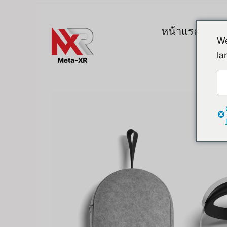
ข้าม
ไป
หน้าแรก
สิน
ยัง
We
เนื้อหา
la
Top Gadgets
A. VR / AR / 
Devices
Promotion
VR (Virtual Reali
FlipperZero Alternative
AR/MR
MR (Mixed Realit
Quest & Quest A
Apple Vision Pro