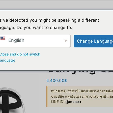
ค้า
หุ่นยนต์รูปร่างมนุษย์
ข่าวสาร
บริกา
've detected you might be speaking a different
สินค้าลดราคา
เกี่ยวกับเรา
nguage. Do you want to change to:
XR
B. Smart Glasses &
C. GPU 
Wearables
English
Change Languag
Bestseller 
Elite Strap 
ty)
Ray-Ban Meta Glasses
Close and do not switch
Bestseller
language
Carrying C
Xreal
VGA Card
y)
Microsoft Hololens 2
4,400.00
฿
Supermicro
ccessories
หมายเหตุ: ราคาที่แสดงเป็นราคาขายส่งจ
Computer Vi
ขายปลีก และยังไม่รวมค่าขนส่ง ภาษี แ
LINE ID:
@metaxr
Mini/Micro 