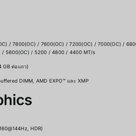
(OC) / 7800(OC) / 7600(OC) / 7200(OC) / 7000(OC) / 68
 / 5600(OC) / 5200 / 4800 / 4400 MT/s
4 GB ต่อแถว)
unbuffered DIMM, AMD EXPO™ และ XMP
phics
0×2160@144Hz, HDR)