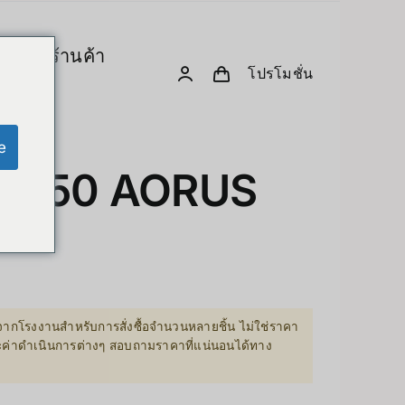
ร
ร้านค้า
โปรโมชั่น
& Computing
D. Creative Gadgets
& Robotics
e
Computer & Peripherals
B650 AORUS
Unitree-Humanoid
เปรียบเทียบรุ่น-Unitree Humanoid Robo
Robodog
 GPU Server
Insta360
ากโรงงานสำหรับการสั่งซื้อจำนวนหลายชิ้น ไม่ใช่ราคา
sion Hardware
ละค่าดำเนินการต่างๆ สอบถามราคาที่แน่นอนได้ทาง
Drone
PC & eGPU
Accessories