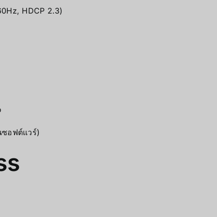
@60Hz, HDCP 2.3)
o
นซอฟต์แวร์)
ss