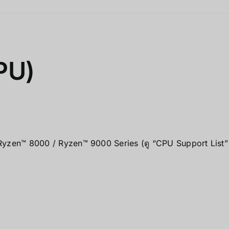
PU)
en™ 8000 / Ryzen™ 9000 Series (ดู “CPU Support List” เพ