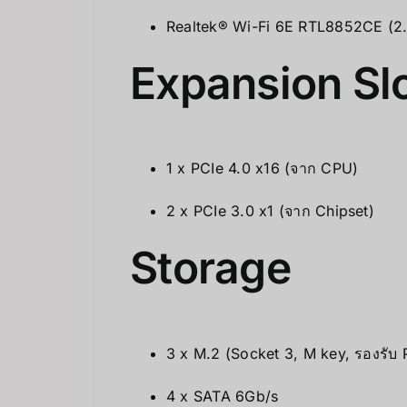
Realtek® Wi-Fi 6E RTL8852CE (2.
Expansion Sl
1 x PCIe 4.0 x16 (จาก CPU)
2 x PCIe 3.0 x1 (จาก Chipset)
Storage
3 x M.2 (Socket 3, M key, รองรับ 
4 x SATA 6Gb/s