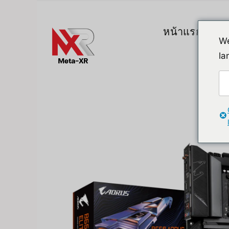
ข้าม
ไป
หน้าแรก
สิน
ยัง
We
เนื้อหา
la
Top Gadgets
A. VR / AR / 
Devices
Promotion
VR (Virtual Reali
FlipperZero Alternative
AR/MR
MR (Mixed Realit
Quest & Quest A
Apple Vision Pro