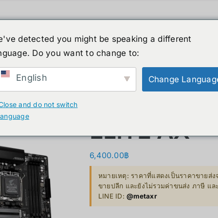
ค้า
หุ่นยนต์รูปร่างมนุษย์
ข่าวสาร
บริกา
've detected you might be speaking a different
สินค้าลดราคา
เกี่ยวกับเรา
nguage. Do you want to change to:
XR
B. Smart Glasses &
C. GPU 
Wearables
English
Change Languag
Bestseller 
GIGABYTE 
ty)
Ray-Ban Meta Glasses
Close and do not switch
Bestseller
language
ELITE AX
Xreal
VGA Card
y)
Microsoft Hololens 2
6,400.00
฿
Supermicro
ccessories
หมายเหตุ: ราคาที่แสดงเป็นราคาขายส่งจ
Computer Vi
ขายปลีก และยังไม่รวมค่าขนส่ง ภาษี แ
LINE ID:
@metaxr
Mini/Micro 