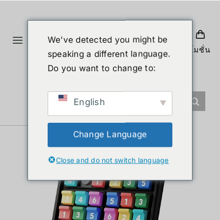
ข้าม
ไป
ยัง
We've detected you might be
Toggle
เนื้อหา
โปรโมชั่น
speaking a different language.
Navigation
หน้าแรก
Do you want to change to:
สินค้า
English
หุ่นยนต์รูปร่างมนุษย์
Change Language
Close and do not switch language
ข่าวสาร
บริการ