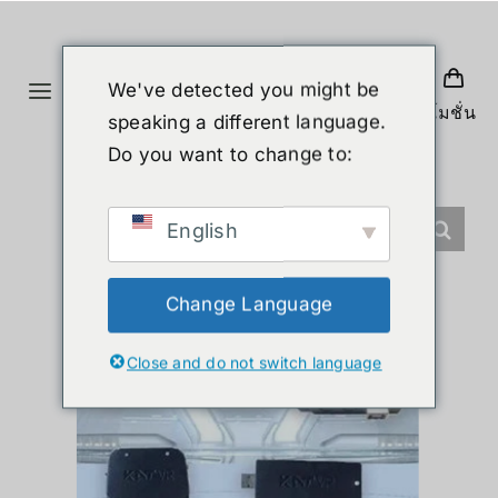
ข้าม
ไป
ยัง
We've detected you might be
Toggle
เนื้อหา
โปรโมชั่น
speaking a different language.
Navigation
หน้าแรก
Do you want to change to:
สินค้า
English
หุ่นยนต์รูปร่างมนุษย์
Change Language
Close and do not switch language
ข่าวสาร
บริการ