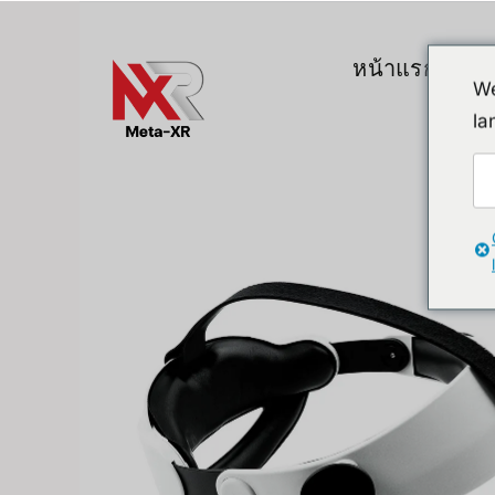
ข้าม
ไป
หน้าแรก
สิน
ยัง
We
เนื้อหา
la
Top Gadgets
A. VR / AR / 
Devices
Promotion
VR (Virtual Reali
FlipperZero Alternative
AR/MR
MR (Mixed Realit
Quest & Quest A
Apple Vision Pro