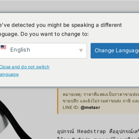
ค้า
หุ่นยนต์รูปร่างมนุษย์
ข่าวสาร
บริกา
've detected you might be speaking a different
สินค้าลดราคา
เกี่ยวกับเรา
nguage. Do you want to change to:
XR
B. Smart Glasses &
C. GPU 
Wearables
English
Change Languag
Bestseller 
Head Strap 
ty)
Ray-Ban Meta Glasses
Close and do not switch
Bestseller
language
Xreal
1,390.00
฿
VGA Card
y)
Microsoft Hololens 2
หมายเหตุ: ราคาที่แสดงเป็นราคาขายส่งจ
ขายปลีก และยังไม่รวมค่าขนส่ง ภาษี แ
Supermicro
LINE ID:
@metaxr
ccessories
Computer Vi
อุปกรณ์ Headstrap
Mini/Micro 