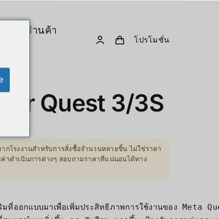
ร
ร้านค้า
โปรโมชั่น
& Computing
D. Creative Gadgets
& Robotics
e
Computer & Peripherals
For Quest 3/3S
Unitree-Humanoid
เปรียบเทียบรุ่น-Unitree Humanoid Robo
Robodog
ากโรงงานสำหรับการสั่งซื้อจำนวนหลายชิ้น ไม่ใช่ราคา
ละค่าดำเนินการต่างๆ สอบถามราคาที่แน่นอนได้ทาง
 GPU Server
Insta360
sion Hardware
Drone
PC & eGPU
Accessories