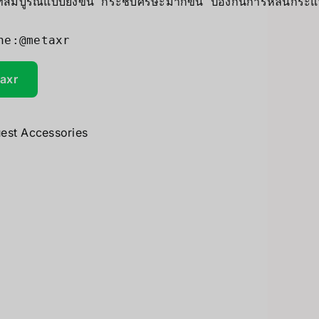
่สมบูรณ์แบบยิ่งขึ้น กระชับศีรษะมากขึ้น ป้องกันการหล่นกระแ
UV Printer
ceivers/Transmitters
GiiKER Puzzle Games
taxr
est Accessories