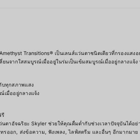
methyst Transitions® เป็นเลนส์แว่นตาชนิดเดียวที่กรองแสงอย่
่ยนจากใสสมบูรณ์เมื่ออยู่ในร่มเป็นเข้มสมบูรณ์เมื่ออยู่กลางแจ้ง
มกับทุกสภาพแสง
์เมื่ออยู่กลางแจ้ง
รี
นตาอัจฉริยะ Skyler ช่วยให้คุณดื่มด่ำกับช่วงเวลาปัจจุบันได้อย่า
โทรออก, ส่งข้อความ, ฟังเพลง, ไลฟ์สตรีม และอื่นๆ อีกมากมาย