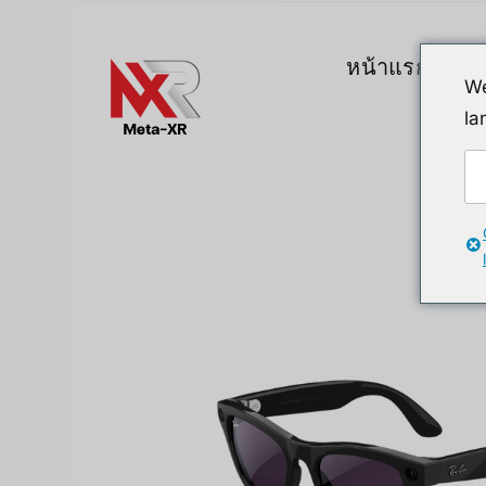
ข้าม
ไป
หน้าแรก
สิน
ยัง
We
เนื้อหา
la
Top Gadgets
A. VR / AR / 
Devices
Promotion
VR (Virtual Reali
FlipperZero Alternative
AR/MR
MR (Mixed Realit
Quest & Quest A
Apple Vision Pro