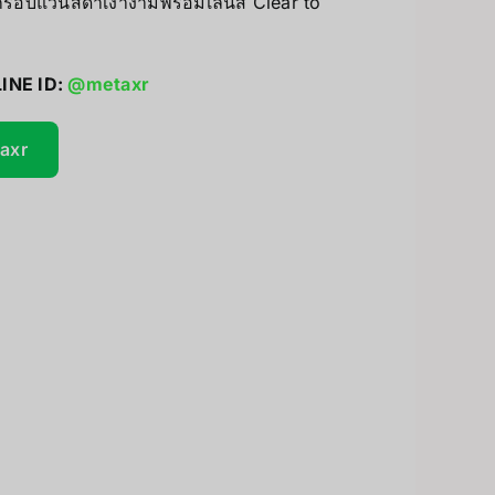
รอบแว่นสีดำเงางามพร้อมเลนส์ Clear to
UV Printer
INE ID:
@metaxr
ceivers/Transmitters
GiiKER Puzzle Games
taxr