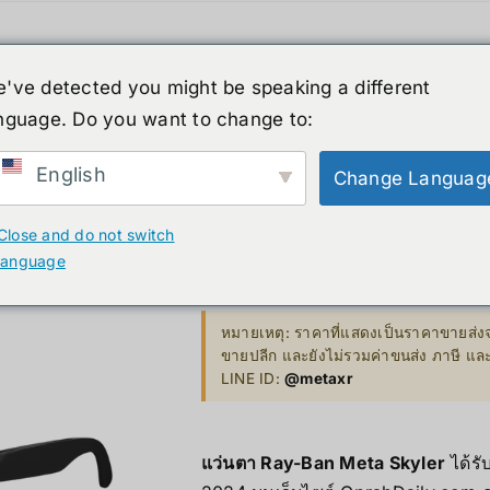
ค้า
หุ่นยนต์รูปร่างมนุษย์
ข่าวสาร
บริกา
've detected you might be speaking a different
สินค้าลดราคา
เกี่ยวกับเรา
nguage. Do you want to change to:
XR
B. Smart Glasses &
C. GPU 
Wearables
English
Change Languag
Bestseller 
Ray-Ban Me
ty)
Ray-Ban Meta Glasses
Close and do not switch
Bestseller
language
Xreal
10,000.00
฿
VGA Card
y)
Microsoft Hololens 2
หมายเหตุ: ราคาที่แสดงเป็นราคาขายส่งจ
ขายปลีก และยังไม่รวมค่าขนส่ง ภาษี แ
Supermicro
LINE ID:
@metaxr
ccessories
Computer Vi
แว่นตา Ray-Ban Meta Skyler
ได้รั
Mini/Micro 