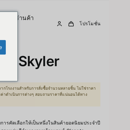
ร
ร้านค้า
โปรโมชั่น
& Computing
D. Creative Gadgets
& Robotics
e
Computer & Peripherals
ta Skyler
Unitree-Humanoid
เปรียบเทียบรุ่น-Unitree Humanoid Robo
Robodog
ากโรงงานสำหรับการสั่งซื้อจำนวนหลายชิ้น ไม่ใช่ราคา
ละค่าดำเนินการต่างๆ สอบถามราคาที่แน่นอนได้ทาง
 GPU Server
Insta360
sion Hardware
Drone
บการคัดเลือกให้เป็นหนึ่งในสินค้ายอดนิยมประจำปี
PC & eGPU
Accessories