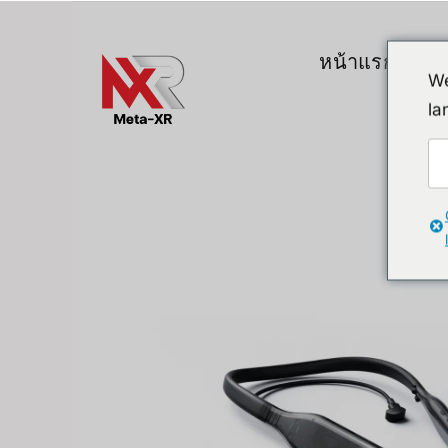
ข้าม
ไป
หน้าแรก
สิน
ยัง
We
เนื้อหา
la
Top Gadgets
A. VR / AR / 
Devices
Promotion
VR (Virtual Reali
FlipperZero Alternative
AR/MR
MR (Mixed Realit
Quest & Quest A
Apple Vision Pro