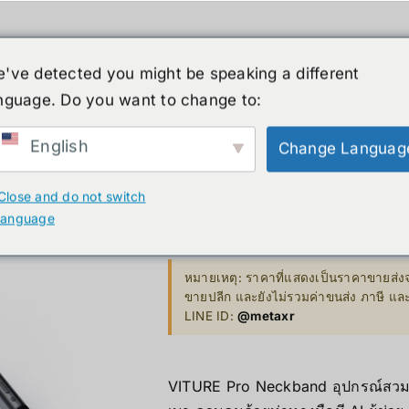
ค้า
หุ่นยนต์รูปร่างมนุษย์
ข่าวสาร
บริกา
've detected you might be speaking a different
สินค้าลดราคา
เกี่ยวกับเรา
nguage. Do you want to change to:
XR
B. Smart Glasses &
C. GPU 
Wearables
English
Change Languag
Bestseller 
VITURE Pro
ty)
Ray-Ban Meta Glasses
Close and do not switch
Bestseller
language
Xreal
Price
8,400.00
฿
–
11,000.00
฿
VGA Card
range:
y)
Microsoft Hololens 2
หมายเหตุ: ราคาที่แสดงเป็นราคาขายส่งจ
8,400.00
ขายปลีก และยังไม่รวมค่าขนส่ง ภาษี แ
Supermicro
through
LINE ID:
@metaxr
ccessories
11,000.0
Computer Vi
VITURE Pro Neckband อุปกรณ์สวมใ
Mini/Micro 