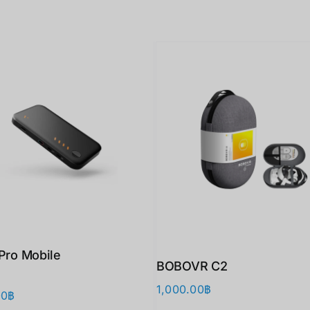
 Pro Mobile
BOBOVR C2
1,000.00
฿
00
฿