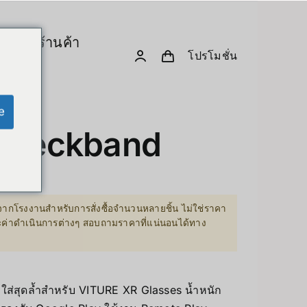
ร
ร้านค้า
โปรโมชั่น
& Computing
D. Creative Gadgets
& Robotics
e
Computer & Peripherals
 Neckband
Unitree-Humanoid
เปรียบเทียบรุ่น-Unitree Humanoid Robo
Robodog
ากโรงงานสำหรับการสั่งซื้อจำนวนหลายชิ้น ไม่ใช่ราคา
฿
ละค่าดำเนินการต่างๆ สอบถามราคาที่แน่นอนได้ทาง
 GPU Server
Insta360
0฿
sion Hardware
Drone
ส่สุดล้ำสำหรับ VITURE XR Glasses น้ำหนัก
PC & eGPU
Accessories