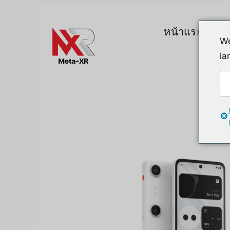
ข้าม
ไป
หน้าแรก
สิน
ยัง
We
เนื้อหา
la
Top Gadgets
A. VR / AR / 
Devices
Promotion
VR (Virtual Reali
FlipperZero Alternative
AR/MR
MR (Mixed Realit
Quest & Quest A
Apple Vision Pro