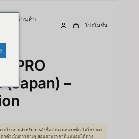
ร
ร้านค้า
โปรโมชั่น
& Computing
D. Creative Gadgets
& Robotics
e
Computer & Peripherals
M PRO
Unitree-Humanoid
(Japan) –
เปรียบเทียบรุ่น-Unitree Humanoid Robo
Robodog
ion
 GPU Server
Insta360
sion Hardware
Drone
ากโรงงานสำหรับการสั่งซื้อจำนวนหลายชิ้น ไม่ใช่ราคา
PC & eGPU
ละค่าดำเนินการต่างๆ สอบถามราคาที่แน่นอนได้ทาง
Accessories