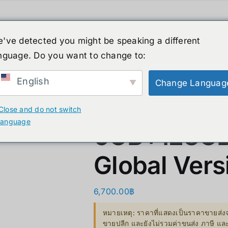
ค้า
หุ่นยนต์รูปร่างมนุษย์
ข่าวสาร
บริกา
've detected you might be speaking a different
สินค้าลดราคา
เกี่ยวกับเรา
nguage. Do you want to change to:
XR
B. Smart Glasses &
C. GPU 
Wearables
English
Change Languag
Bestseller 
XREAL BEA
ty)
Ray-Ban Meta Glasses
Close and do not switch
Bestseller
language
6GB+128GB 
Xreal
VGA Card
y)
Microsoft Hololens 2
Global Vers
Supermicro
ccessories
6,700.00
฿
Computer Vi
หมายเหตุ: ราคาที่แสดงเป็นราคาขายส่งจ
Mini/Micro 
ขายปลีก และยังไม่รวมค่าขนส่ง ภาษี แ