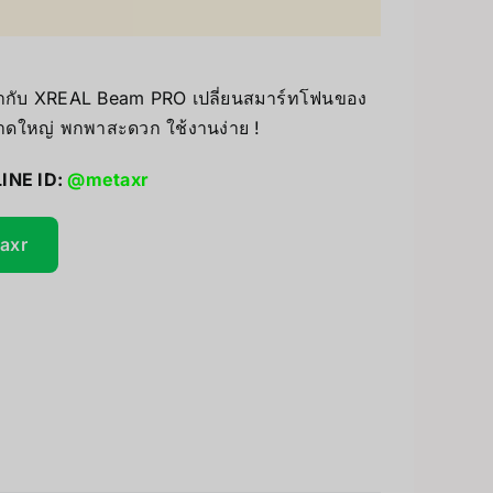
UV Printer
ceivers/Transmitters
้ำกับ XREAL Beam PRO เปลี่ยนสมาร์ทโฟนของ
GiiKER Puzzle Games
ดใหญ่ พกพาสะดวก ใช้งานง่าย !
LINE ID:
@metaxr
taxr