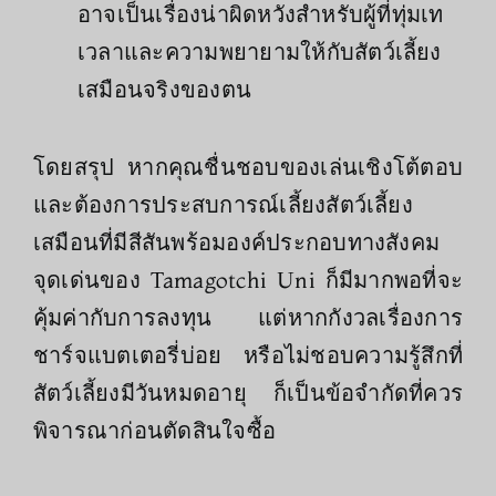
อาจเป็นเรื่องน่าผิดหวังสำหรับผู้ที่ทุ่มเท
เวลาและความพยายามให้กับสัตว์เลี้ยง
เสมือนจริงของตน
โดยสรุป หากคุณชื่นชอบของเล่นเชิงโต้ตอบ
และต้องการประสบการณ์เลี้ยงสัตว์เลี้ยง
เสมือนที่มีสีสันพร้อมองค์ประกอบทางสังคม
จุดเด่นของ Tamagotchi Uni ก็มีมากพอที่จะ
คุ้มค่ากับการลงทุน แต่หากกังวลเรื่องการ
ชาร์จแบตเตอรี่บ่อย หรือไม่ชอบความรู้สึกที่
สัตว์เลี้ยงมีวันหมดอายุ ก็เป็นข้อจำกัดที่ควร
พิจารณาก่อนตัดสินใจซื้อ