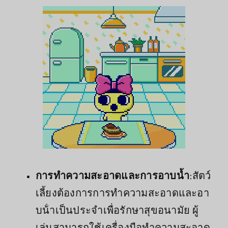
การทําความสะอาดและการอาบน้ำ
:สัตว์
เลี้ยงต้องการการทําความสะอาดและอา
บน้ําเป็นประจําเพื่อรักษาสุขอนามัย ผู้
เล่นสามารถใช้เครื่องมือทําความสะอาด