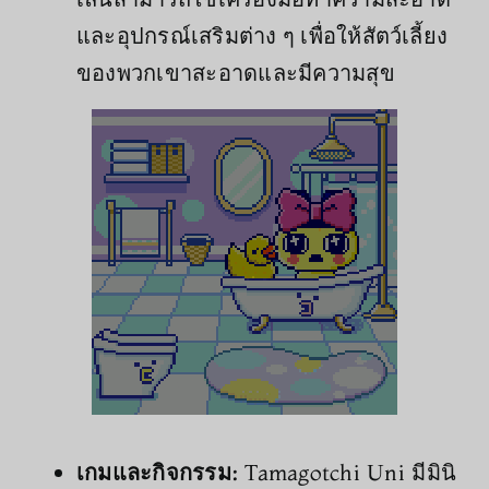
และอุปกรณ์เสริมต่าง ๆ เพื่อให้สัตว์เลี้ยง
ของพวกเขาสะอาดและมีความสุข
เกมและกิจกรรม:
Tamagotchi Uni มีมินิ