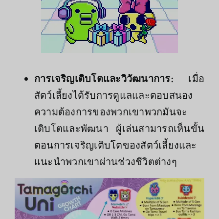
การเจริญเติบโตและวิวัฒนาการ:
เมื่อ
สัตว์เลี้ยงได้รับการดูแลและตอบสนอง
ความต้องการของพวกเขาพวกมันจะ
เติบโตและพัฒนา ผู้เล่นสามารถเห็นขั้น
ตอนการเจริญเติบโตของสัตว์เลี้ยงและ
แนะนําพวกเขาผ่านช่วงชีวิตต่างๆ