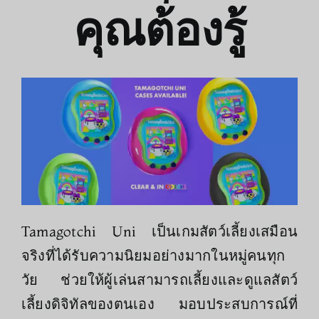
คุณต้องรู้
Tamagotchi Uni เป็นเกมสัตว์เลี้ยงเสมือน
จริงที่ได้รับความนิยมอย่างมากในหมู่คนทุก
วัย ช่วยให้ผู้เล่นสามารถเลี้ยงและดูแลสัตว์
เลี้ยงดิจิทัลของตนเอง มอบประสบการณ์ที่