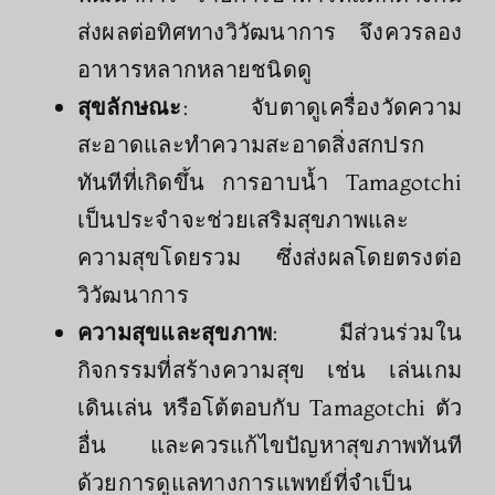
ส่งผลต่อทิศทางวิวัฒนาการ จึงควรลอง
อาหารหลากหลายชนิดดู
สุขลักษณะ
: จับตาดูเครื่องวัดความ
สะอาดและทำความสะอาดสิ่งสกปรก
ทันทีที่เกิดขึ้น การอาบน้ำ Tamagotchi
เป็นประจำจะช่วยเสริมสุขภาพและ
ความสุขโดยรวม ซึ่งส่งผลโดยตรงต่อ
วิวัฒนาการ
ความสุขและสุขภาพ
: มีส่วนร่วมใน
กิจกรรมที่สร้างความสุข เช่น เล่นเกม
เดินเล่น หรือโต้ตอบกับ Tamagotchi ตัว
อื่น และควรแก้ไขปัญหาสุขภาพทันที
ด้วยการดูแลทางการแพทย์ที่จำเป็น