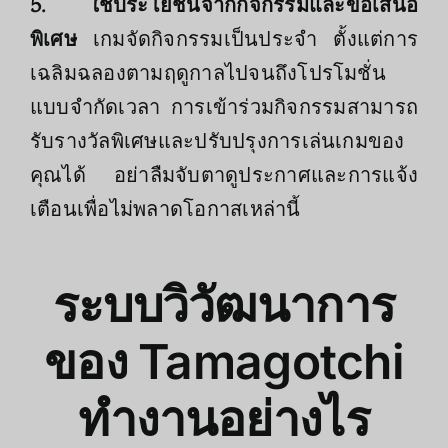
5. ใช้ประโยชน์จากกิจกรรมและข้อเสนอ
พิเศษ
เกมจัดกิจกรรมเป็นประจำ ตั้งแต่การ
เฉลิมฉลองตามฤดูกาลไปจนถึงโปรโมชั่น
แบบจำกัดเวลา การเข้าร่วมกิจกรรมสามารถ
รับรางวัลพิเศษและปรับปรุงการเล่นเกมของ
คุณได้ อย่าลืมจับตาดูประกาศและการแจ้ง
เตือนเพื่อไม่พลาดโอกาสเหล่านี้
ระบบวิวัฒนาการ
ของ Tamagotchi
ทำงานอย่างไร