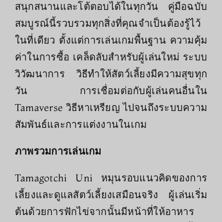
สนุกสนานและโต้ตอบได้ในทุกวัน คู่มือฉบับ
สมบูรณ์นี้รวบรวมทุกสิ่งที่คุณจำเป็นต้องรู้ไว้
ในที่เดียว ตั้งแต่การเล่นเกมพื้นฐาน ความคุ้ม
ค่าในการซื้อ เคล็ดลับสำหรับผู้เล่นใหม่ ระบบ
วิวัฒนาการ วิธีทำให้สัตว์เลี้ยงมีความสุขทุก
วัน การเชื่อมต่อกับผู้เล่นคนอื่นใน
Tamaverse วิธีหาเหรียญ ไปจนถึงระบบความ
สัมพันธ์และการแต่งงานในเกม
ภาพรวมการเล่นเกม
Tamagotchi Uni หมุนรอบแนวคิดของการ
เลี้ยงและดูแลสัตว์เลี้ยงเสมือนจริง ผู้เล่นเริ่ม
ต้นด้วยการฟักไข่จากนั้นมีหน้าที่ให้อาหาร