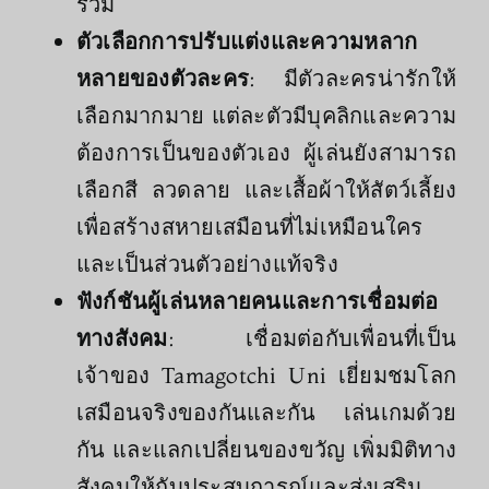
รวม
ตัวเลือกการปรับแต่งและความหลาก
หลายของตัวละคร
: มีตัวละครน่ารักให้
เลือกมากมาย แต่ละตัวมีบุคลิกและความ
ต้องการเป็นของตัวเอง ผู้เล่นยังสามารถ
เลือกสี ลวดลาย และเสื้อผ้าให้สัตว์เลี้ยง
เพื่อสร้างสหายเสมือนที่ไม่เหมือนใคร
และเป็นส่วนตัวอย่างแท้จริง
ฟังก์ชันผู้เล่นหลายคนและการเชื่อมต่อ
ทางสังคม
: เชื่อมต่อกับเพื่อนที่เป็น
เจ้าของ Tamagotchi Uni เยี่ยมชมโลก
เสมือนจริงของกันและกัน เล่นเกมด้วย
กัน และแลกเปลี่ยนของขวัญ เพิ่มมิติทาง
สังคมให้กับประสบการณ์และส่งเสริม