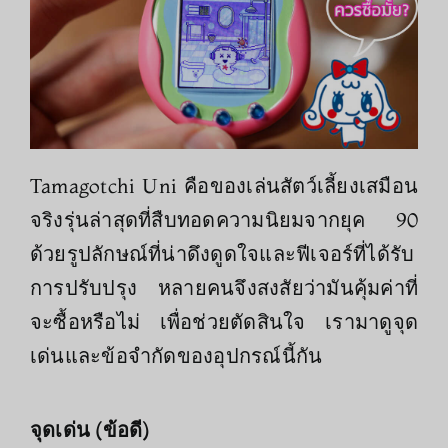
Tamagotchi Uni คือของเล่นสัตว์เลี้ยงเสมือน
จริงรุ่นล่าสุดที่สืบทอดความนิยมจากยุค 90
ด้วยรูปลักษณ์ที่น่าดึงดูดใจและฟีเจอร์ที่ได้รับ
การปรับปรุง หลายคนจึงสงสัยว่ามันคุ้มค่าที่
จะซื้อหรือไม่ เพื่อช่วยตัดสินใจ เรามาดูจุด
เด่นและข้อจำกัดของอุปกรณ์นี้กัน
จุดเด่น (ข้อดี)