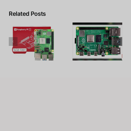
Related Posts
y
Raspberry
19 โปรเจค
ร
Pi 4 vs PC
สุดเจ๋งของ
า
ต่างกัน
Raspberry
ร
อย่างไร ?
Pi