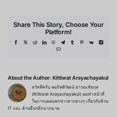
Raspberry
Pi
4
คือ
Share This Story, Choose Your
อะไร
Platform!
Facebook
X
Reddit
LinkedIn
WhatsApp
Telegram
Tumblr
Pinterest
Vk
Xing
Email
About the Author:
Kittiwat Arayachayakul
สวัสดีครับ ผมกิตติวัฒน์ อารยะชัยกุล
(Kittiwat Arayachayakul) ผมทำหน้าที่
ในการแผยแพร่ข่าวสารต่างๆ เกี่ยวกับด้าน
IT และ ด้านอื่นๆอีกมากมาย