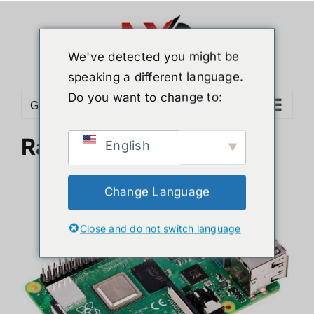
ข้าม
ไป
ยัง
We've detected you might be
เนื้อหา
speaking a different language.
Do you want to change to:
Go to...
Raspberry Pi 4 คืออะไร
English
Change Language
Close and do not switch language