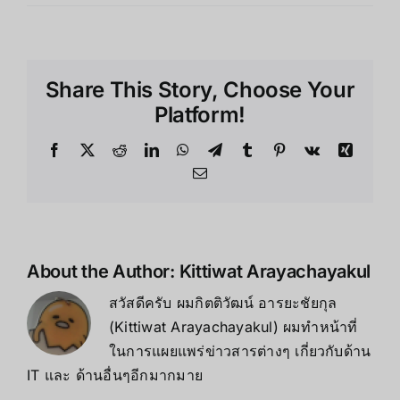
แฮกเกอร์
ยัง
ต้อง
ทึ่ง!
Share This Story, Choose Your
รวม
เทคนิค
Platform!
ลับ
สุด
Facebook
X
Reddit
LinkedIn
WhatsApp
Telegram
Tumblr
Pinterest
Vk
Xing
ขั้ว
Email
ใน
YAW3
About the Author:
Kittiwat Arayachayakul
สวัสดีครับ ผมกิตติวัฒน์ อารยะชัยกุล
(Kittiwat Arayachayakul) ผมทำหน้าที่
ในการแผยแพร่ข่าวสารต่างๆ เกี่ยวกับด้าน
IT และ ด้านอื่นๆอีกมากมาย