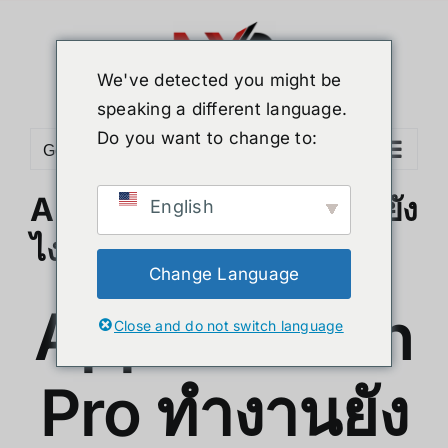
ข้าม
ไป
ยัง
We've detected you might be
เนื้อหา
speaking a different language.
Do you want to change to:
Go to...
Apple Vision Pro ทำงานยัง
English
ไง ?
Change Language
Apple Vision
Close and do not switch language
Pro ทำงานยัง