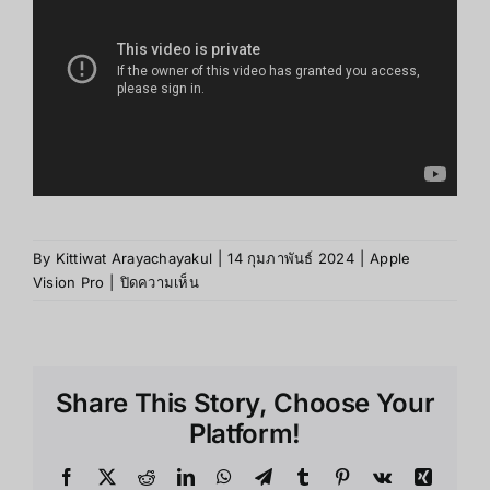
By
Kittiwat Arayachayakul
|
14 กุมภาพันธ์ 2024
|
Apple
บน
Vision Pro
|
ปิดความเห็น
Apple
Vision
Pro
ทำงาน
Share This Story, Choose Your
ยัง
ไง
Platform!
?
Facebook
X
Reddit
LinkedIn
WhatsApp
Telegram
Tumblr
Pinterest
Vk
Xing