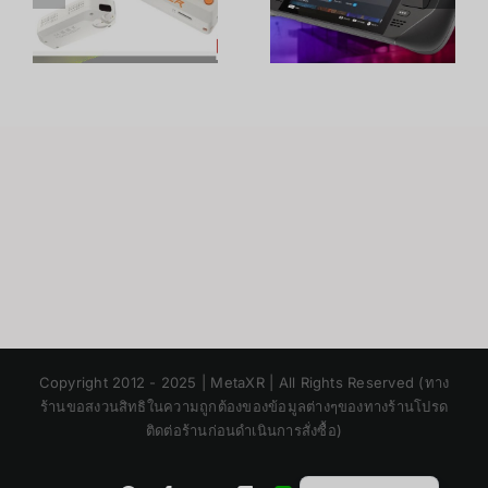
พาตัวไหนดี?
เลือกรุ่นไหน
เทียบครบจบ
ดี? เทียบครบ
ในบทความ
ทุกจุด
ม
เดียว
Japanese
Copyright 2012 - 2025 | MetaXR | All Rights Reserved (ทาง
Korean
ร้านขอสงวนสิทธิในความถูกต้องของข้อมูลต่างๆของทางร้านโปรด
ติดต่อร้านก่อนดำเนินการสั่งซื้อ)
Chinese
English