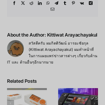
Facebook
X
Reddit
LinkedIn
WhatsApp
Telegram
Tumblr
Pinterest
Vk
Xing
Email
About the Author:
Kittiwat Arayachayakul
สวัสดีครับ ผมกิตติวัฒน์ อารยะชัยกุล
(Kittiwat Arayachayakul) ผมทำหน้าที่
ในการแผยแพร่ข่าวสารต่างๆ เกี่ยวกับด้าน
IT และ ด้านอื่นๆอีกมากมาย
Related Posts
Steam
Deck vs
Meta Quest
ROG Ally
3 vs 3S vs
ิ
เครื่องเกมพก
Quest 2