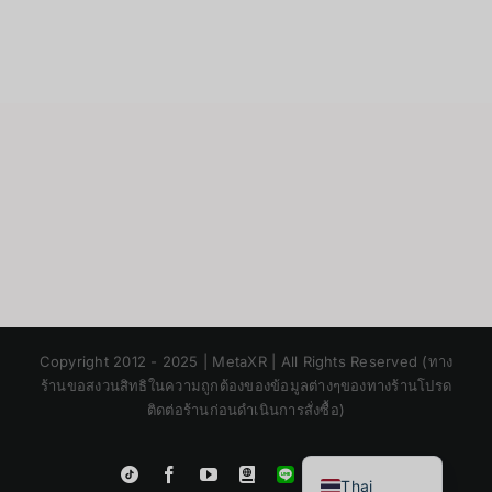
เสีย
ของ
จอ
พกพาg-
story
Japanese
Copyright 2012 - 2025 | MetaXR | All Rights Reserved (ทาง
Korean
ร้านขอสงวนสิทธิในความถูกต้องของข้อมูลต่างๆของทางร้านโปรด
ติดต่อร้านก่อนดำเนินการสั่งซื้อ)
Chinese
English
Instagram
Tiktok
Facebook
YouTube
Blogger
LINE
Shopee
Thai
App