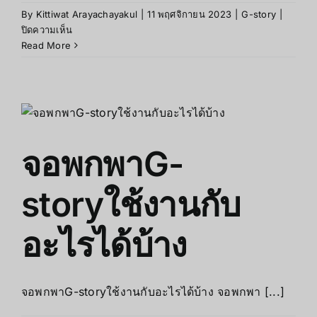
By
Kittiwat Arayachayakul
|
11 พฤศจิกายน 2023
|
G-story
|
บน
ปิดความเห็น
ตัวอย่าง
Read More
การ
ใช้
งาน
จอ
พกพาG-
Story
จอพกพาG-
storyใช้งานกับ
อะไรได้บ้าง
จอพกพาG-storyใช้งานกับอะไรได้บ้าง จอพกพา [...]