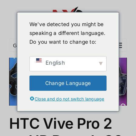
ข้าม
ไป
ยัง
We've detected you might be
เนื้อหา
speaking a different language.
Do you want to change to:
Go to...
English
Change Language
Close and do not switch language
HTC Vive Pro 2