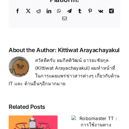
ใน
งาน
Facebook
X
Reddit
LinkedIn
WhatsApp
Telegram
Tumblr
Pinterest
Vk
Xing
ต่างๆ
Email
About the Author:
Kittiwat Arayachayakul
สวัสดีครับ ผมกิตติวัฒน์ อารยะชัยกุล
(Kittiwat Arayachayakul) ผมทำหน้าที่
ในการแผยแพร่ข่าวสารต่างๆ เกี่ยวกับด้าน
IT และ ด้านอื่นๆอีกมากมาย
Related Posts
การแก้ไข
Robomaster
ปัญหาทั่วไป
TT : การใช้
ของ