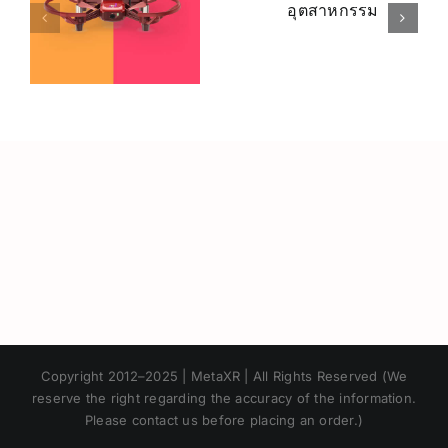
er
งานทาง
Robomaste
่
อุตสาหกรรม
TT
Japanese
Copyright 2012–2025 | MetaXR | All Rights Reserved (We
Korean
reserve the right regarding the accuracy of the information.
Please contact us before placing an order.)
Chinese