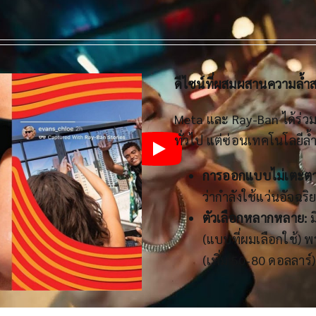
ดีไซน์ที่ผสมผสานความล้ำ
Meta และ Ray-Ban ได้ร่ว
ทั่วไป แต่ซ่อนเทคโนโลยีล้
การออกแบบไม่เตะตา
ว่ากำลังใช้แว่นอัจฉริ
ตัวเลือกหลากหลาย:
ม
(แบบที่ผมเลือกใช้) พ
(เพิ่ม 50-80 ดอลลาร์)