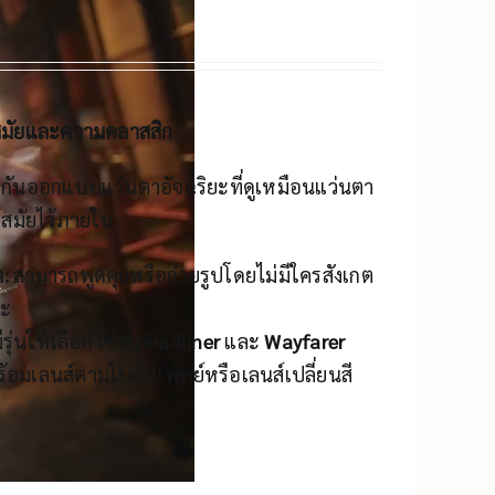
สมัยและความคลาสสิก
มกันออกแบบแว่นตาอัจฉริยะที่ดูเหมือนแว่นตา
ำสมัยไว้ภายใน:
:
สามารถพูดคุยหรือถ่ายรูปโดยไม่มีใครสังเกต
ยะ
ีรุ่นให้เลือก เช่น
Headliner
และ
Wayfarer
ร้อมเลนส์ตามใบสั่งแพทย์หรือเลนส์เปลี่ยนสี