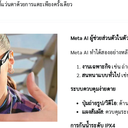
แว่นตาด้วยการแตะเพียงครั้งเดียว
Meta AI ผู้ช่วยส่วนตัวในตั
Meta AI ทำได้สองอย่างหลั
งานเฉพาะกิจ
เช่น ถ่
สนทนาแบบทั่วไป
เช่
ระบบควบคุมง่ายดาย
ปุ่มถ่ายรูป/วิดีโอ
: ด้
แผงสัมผัส
: ควบคุมระด
การกันน้ำระดับ IPX4