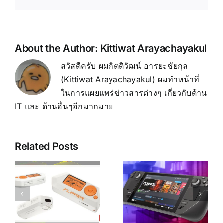
About the Author:
Kittiwat Arayachayakul
สวัสดีครับ ผมกิตติวัฒน์ อารยะชัยกุล
(Kittiwat Arayachayakul) ผมทำหน้าที่
ในการแผยแพร่ข่าวสารต่างๆ เกี่ยวกับด้าน
IT และ ด้านอื่นๆอีกมากมาย
Related Posts
Steam
Deck vs
Meta Quest
ROG Ally
3 vs 3S vs
ิ
เครื่องเกมพก
Quest 2
พาตัวไหนดี?
เลือกรุ่นไหน