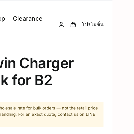
op
Clearance
โปรโมชั่น
& Computing
D. Creative Gadgets
& Robotics
Computer & Peripherals
in Charger
Unitree-Humanoid
k for B2
Model Comparison – Unitree Humanoi
Robodog
 GPU Server
Insta360
olesale rate for bulk orders — not the retail price
sion Hardware
andling. For an exact quote, contact us on LINE
Drone
PC & eGPU
Accessories