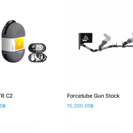
R C2
Forcetube Gun Stock
00
฿
15,200.00
฿