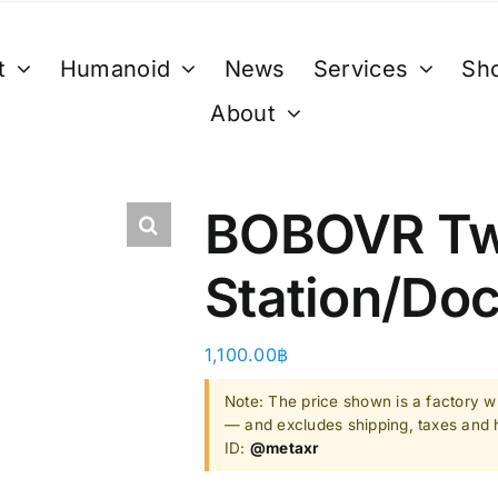
t
Humanoid
News
Services
Sh
About
XR
B. Smart Glasses &
C. GPU 
Wearables
Bestseller 
BOBOVR Tw
ty)
Ray-Ban Meta Glasses
Bestseller
Station/Doc
Xreal
VGA Card
y)
Microsoft Hololens 2
1,100.00
฿
Supermicro
ccessories
Note: The price shown is a factory wh
Computer Vi
— and excludes shipping, taxes and h
ID:
@metaxr
Mini/Micro 