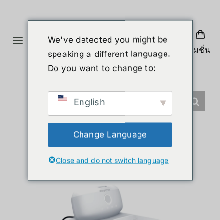
Skip
to
content
We've detected you might be
Toggle
โปรโมชั่น
speaking a different language.
Navigation
홈
Do you want to change to:
제품
English
휴머노이드 로봇
Change Language
Close and do not switch language
뉴스
서비스