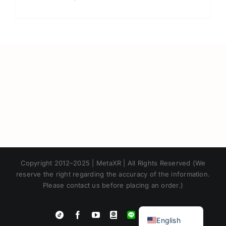
Japanese
Copyright 2012–2025 | MetaXR | All Rights Reserved (We
Korean
reserve the right regarding the accuracy of the information.
Please contact us before placing an order.)
Chinese
Thai
Instagram
Tiktok
Facebook
YouTube
Blogger
LINE
Shopee
English
App