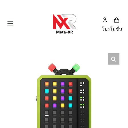
Skip
to
content
Toggle
โปรโมชั่น
Navigation
Home
Product
Humanoid
News
Services