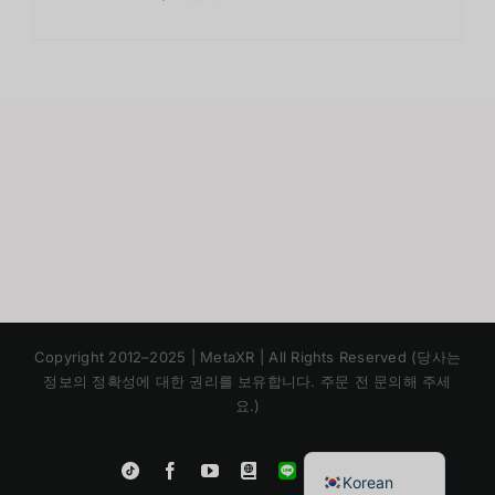
Japanese
Copyright 2012–2025 | MetaXR | All Rights Reserved (당사는
Chinese
정보의 정확성에 대한 권리를 보유합니다. 주문 전 문의해 주세
요.)
English
Thai
Instagram
Tiktok
Facebook
YouTube
Blogger
LINE
Shopee
Korean
App