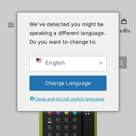
Skip
to
content
We've detected you might be
Toggle
โปรโมชั่น
speaking a different language.
Navigation
홈
Do you want to change to:
제품
English
휴머노이드 로봇
Change Language
Close and do not switch language
뉴스
서비스