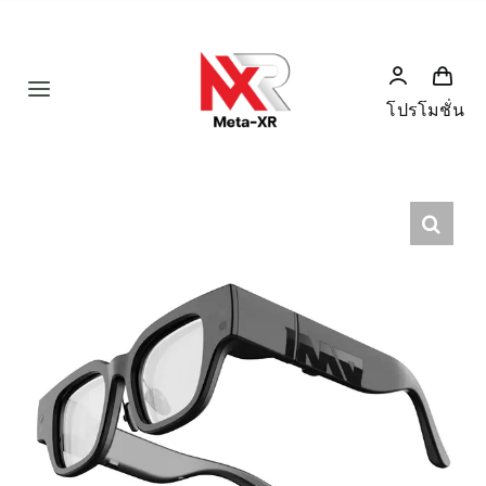
Skip
to
content
Toggle
โปรโมชั่น
Navigation
Home
Product
Humanoid
News
Services