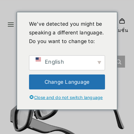
Skip
to
content
We've detected you might be
Toggle
โปรโมชั่น
speaking a different language.
Navigation
홈
Do you want to change to:
제품
English
휴머노이드 로봇
Change Language
Close and do not switch language
뉴스
서비스