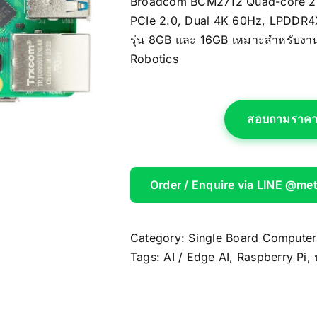
Broadcom BCM2712 Quad-core 2.4
AOOSTAR
PCIe 2.0, Dual 4K 60Hz, LPDDR4X-
รุ่น 8GB และ 16GB เหมาะสำหรับงาน
Wireless Re
Robotics
สอบถามราคา /
Order / Enquire via LINE @me
Category:
Single Board Computer
Tags:
AI / Edge AI
,
Raspberry Pi
,