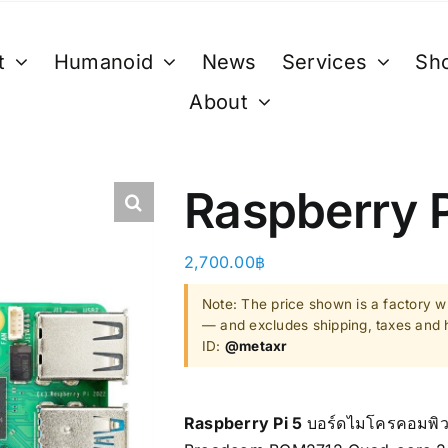
t
Humanoid
News
Services
Sh
About
XR
B. Smart Glasses &
C. GPU 
Wearables
Bestseller 
Raspberry 
ty)
Ray-Ban Meta Glasses
Bestseller
Xreal
2,700.00
฿
VGA Card
y)
Microsoft Hololens 2
Note: The price shown is a factory wh
— and excludes shipping, taxes and h
Supermicro
ID:
@metaxr
ccessories
Computer Vi
Raspberry Pi 5
บอร์ดไมโครคอมพิวเต
Mini/Micro 