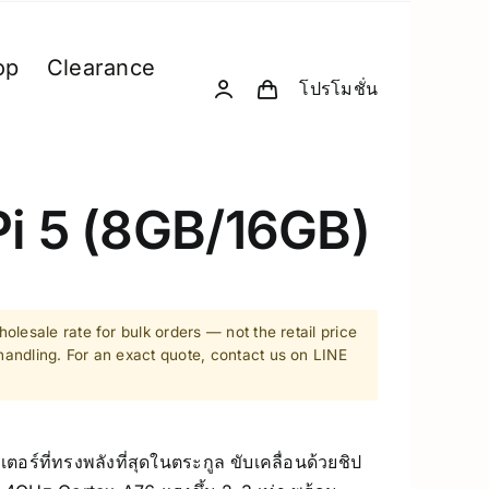
op
Clearance
โปรโมชั่น
& Computing
D. Creative Gadgets
& Robotics
Computer & Peripherals
Pi 5 (8GB/16GB)
Unitree-Humanoid
Model Comparison – Unitree Humanoi
Robodog
olesale rate for bulk orders — not the retail price
andling. For an exact quote, contact us on LINE
 GPU Server
Insta360
sion Hardware
Drone
อร์ที่ทรงพลังที่สุดในตระกูล ขับเคลื่อนด้วยชิป
PC & eGPU
Accessories