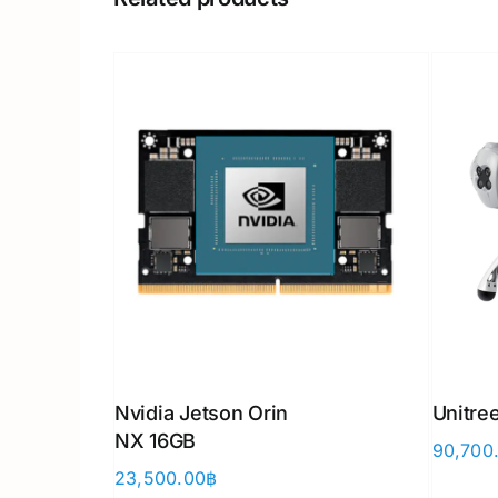
Nvidia Jetson Orin
Unitree
NX 16GB
90,700
23,500.00
฿