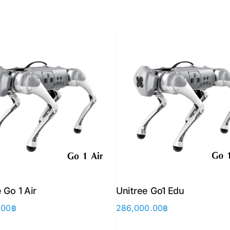
 Go 1 Air
Unitree Go1 Edu
.00
฿
286,000.00
฿