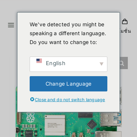
Skip
to
content
We've detected you might be
Toggle
โปรโมชั่น
speaking a different language.
Navigation
首页
Do you want to change to:
产品
English
人形机器人
Change Language
Close and do not switch language
新闻
服务