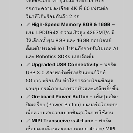
VideoCore VII รุ่นใหม่ รองรับการต่อ
จอภาพความละเอียด 4K ที่ 60 เฟรมต่อ
วินาทีได้พร้อมกันถึง 2 จอ
✅
High-Speed Memory 8GB & 16GB
–
แรม LPDDR4X ความเร็วสูง 4267MT/s มี
ให้เลือกทั้งรุ่น 8GB และ 16GB ตอบโจทย์
ตั้งแต่โปรเจกต์ IoT ไปจนถึงการรันโมเดล AI
และ Robotics SDKs แบบจัดเต็ม
✅
Upgraded USB Connectivity
– พอร์ต
USB 3.0 สองพอร์ตที่รองรับแบนด์วิดท์
5Gbps พร้อมกัน ทำให้การถ่ายโอนข้อมูล
ผ่านอุปกรณ์ภายนอกรวดเร็วและเสถียรยิ่งขึ้น
✅
On-board Power Button
– เพิ่มปุ่มเปิด-
ปิดเครื่อง (Power Button) บนบอร์ดโดยตรง
เพื่อความสะดวกสบายขั้นสุดในการใช้งาน
✅
MIPI Transceivers 4-Lane
– พอร์ต
เชื่อมต่อกล้องและจอภาพแบบ 4-lane MIPI