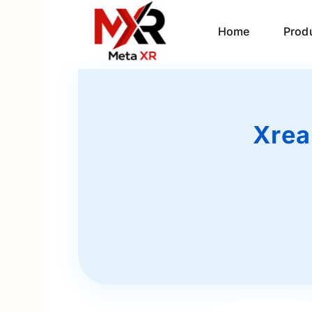
Home
Prod
Xrea