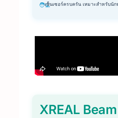
เซ็นเซอร์ครบครัน เหมาะสำหรับนัก
🧑‍💻
XREAL Beam P