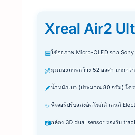
Xreal Air2 Ul
ใช้จอภาพ Micro-OLED จาก Sony แส
🟦
มุมมองภาพกว้าง 52 องศา มากกว่ารุ
🌌
น้ำหนักเบา (ประมาณ 80 กรัม) โคร
🪶
ฟีเจอร์ปรับแสงอัตโนมัติ เลนส์ E
✨
กล้อง 3D dual sensor รองรับ tra
📷