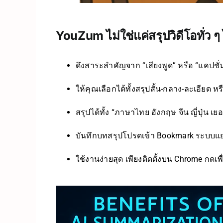
YouZum
ไม่ใช่แค่สรุปวิดีโอทั่ว 
ดึงสาระสำคัญจาก “เสียงพูด” หรือ “แคปชั่
ให้คุณเลือกได้ทั้งสรุปสั้น-กลาง-ละเอียด ห
สรุปได้ทั้ง “ภาษาไทย อังกฤษ จีน ญี่ปุ่น เย
บันทึกบทสรุปโปรดเข้า Bookmark ระบบแ
ใช้งานง่ายสุด เพียงติดตั้งบน Chrome กดเพื่