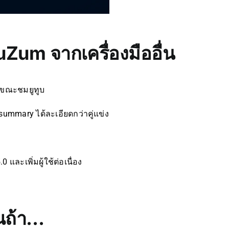
um จากเครื่องมืออื่น
n ขณะชมยูทูบ
mmary ได้ละเอียดกว่าคู่แข่ง
 และเพิ่มผู้ใช้ต่อเนื่อง
ณถ้า…