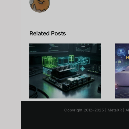
Related Posts
 Jetson
10 เทคนิคปลดล็อก
 vs NX:
Meta Quest 3 เพิ่ม
ตฟอร์ม
พลังจริงได้ถึง
ห้เหมาะ
300%
คุณ
Copyright 2012–2025 | M