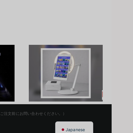
nd
เปรียบเทียบ Jetson
: เปิด
Orin Nano vs NX:
่งอนาคต
เลือกแพลตฟอร์ม
รม AI
Edge AI ให้เหมาะ
Korean
oth
กับงานคุณ
Chinese
English
を留保します。ご注文前にお問い合わせください。）
Thai
Japanese