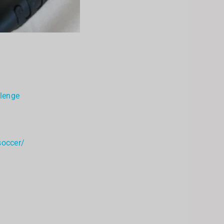
lenge
1
soccer/