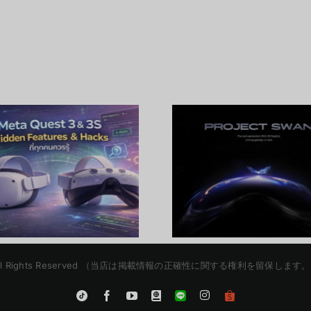
Pico Project Swan
Beyo
ความละเอียด 45
Imagination
PPD สูงสุดในตลาด
มิติใหม่แห
พร้อมบุกสหรัฐฯ ครั้ง
กับนวัตกร
แรก
Photobo
etaXR | All Rights Reserved （当店は掲載情報の正確性に関する権利