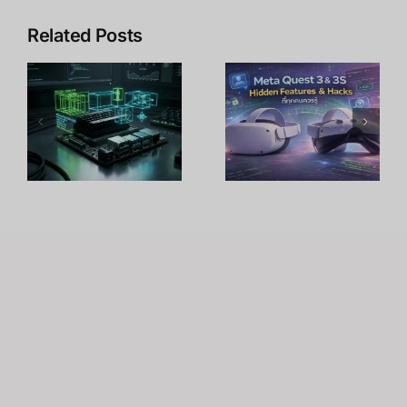
Related Posts
บ
Pico Project
n
10 เทคนิค
Swan ความ
ปลดล็อก
ละเอียด 45
Meta Quest
PPD สูงสุด
ม
3 เพิ่มพลัง
ในตลาด
้
จริงได้ถึง
พร้อมบุก
300%
สหรัฐฯ ครั้ง
แรก