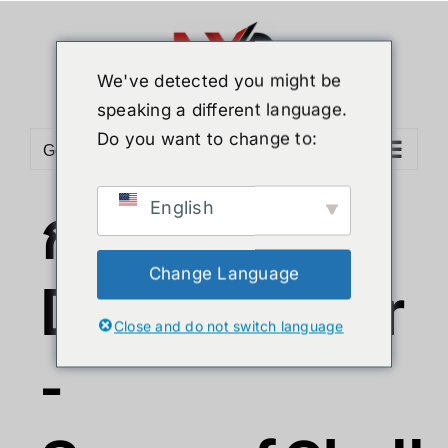
We've detected you might be
speaking a different language.
Do you want to change to:
Go to...
English
การแข่งขัน
Change Language
Drone Soccer
Close and do not switch language
-