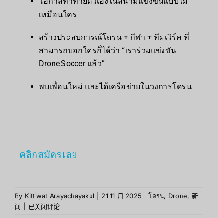
โอกาสท้าทายตัวเองในสนามแข่งขันแบบไม่
เหมือนใคร
สร้างประสบการณ์โดรน + กีฬา + ทีมเวิร์ค ที่
สามารถบอกใครก็ได้ว่า “เราร่วมแข่งขัน
Drone Soccer แล้ว”
พบเพื่อนใหม่ และได้เครือข่ายในวงการโดรน
คลิกสมัครเลย
By
Kittiwat Arayachayakul
|
21 11 月 2025
|
โดรน
,
Drone
,
新
闻
|
已关闭评论