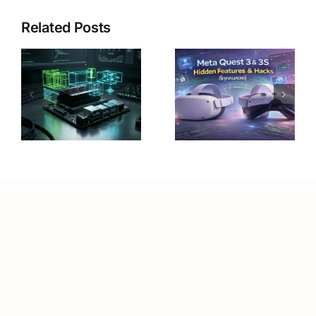
Related Posts
บ
Pico Project
n
10 เทคนิค
Swan ความ
ปลดล็อก
ละเอียด 45
Meta Quest
PPD สูงสุด
ม
3 เพิ่มพลัง
ในตลาด
้
จริงได้ถึง
พร้อมบุก
300%
สหรัฐฯ ครั้ง
แรก