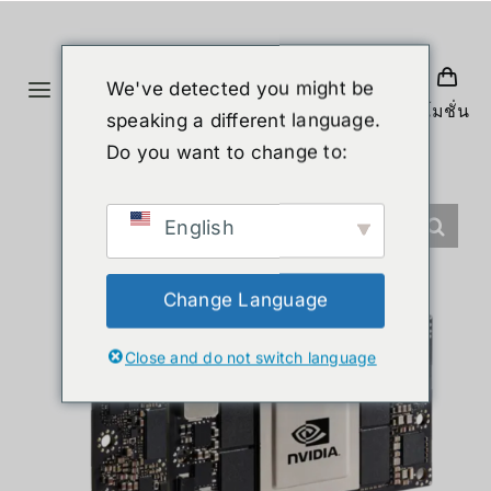
Skip
to
content
We've detected you might be
Toggle
โปรโมชั่น
speaking a different language.
Navigation
ホーム
Do you want to change to:
製品
English
ヒューマノイド
Change Language
Close and do not switch language
ニュース
サービス