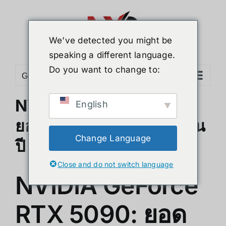
Skip
to
content
We've detected you might be
speaking a different language.
Do you want to change to:
Go to...
NVIDIA RTX 5090 : สุด
English
ยอดประสิทธิภาพที่มาแรงใน
Change Language
ปี 2025
Close and do not switch language
NVIDIA GeForce
RTX 5090: ยอด