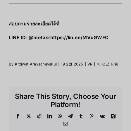
สอบถามรายละเอียดได้ที่
LINE ID: @metaxr
https://lin.ee/MVuGWFC
NVIDIA
By
Kittiwat Arayachayakul
|
19 2월 2025
|
VR
|
에 댓글 닫힘
RTX
5090
:
สุด
Share This Story, Choose Your
ยอด
ประสิทธิภาพ
Platform!
ที่มา
แรง
Facebook
X
Reddit
LinkedIn
WhatsApp
Telegram
Tumblr
Pinterest
Vk
Xing
ในปี
Email
2025