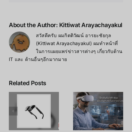
About the Author:
Kittiwat Arayachayakul
สวัสดีครับ ผมกิตติวัฒน์ อารยะชัยกุล
(Kittiwat Arayachayakul) ผมทำหน้าที่
ในการแผยแพร่ข่าวสารต่างๆ เกี่ยวกับด้าน
IT และ ด้านอื่นๆอีกมากมาย
Related Posts
เคล็ดลับ การ
เพิ่ม
R
อาชีพใน
ประสิทธิภาพ
ร
Metaverse:
การเรียนรู้
โอกาสทองที่
ของพนักงาน
คุณเตรียมตัว
ด้วย