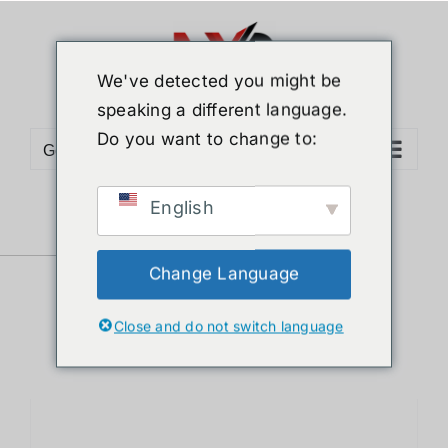
ข้าม
ไป
ยัง
We've detected you might be
เนื้อหา
speaking a different language.
Do you want to change to:
Go to...
English
Sort by
Default Order
Show
12 Products
Change Language
Close and do not switch language