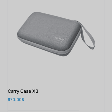
Carry Case X3
970.00
฿