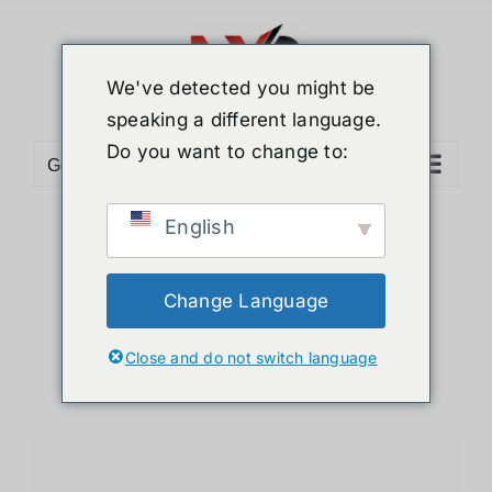
ข้าม
ไป
ยัง
We've detected you might be
เนื้อหา
speaking a different language.
Do you want to change to:
Go to...
English
Sort by
Default Order
Show
24 Products
Change Language
Close and do not switch language