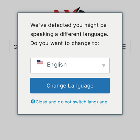
ข้าม
ไป
ยัง
We've detected you might be
เนื้อหา
speaking a different language.
Do you want to change to:
Go to...
English
Sort by
Popularity
Show
36 Products
Change Language
Close and do not switch language