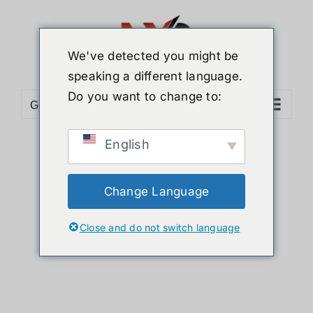
ข้าม
ไป
ยัง
We've detected you might be
เนื้อหา
speaking a different language.
Do you want to change to:
Go to...
English
Sort by
Price
Show
24 Products
Change Language
Close and do not switch language