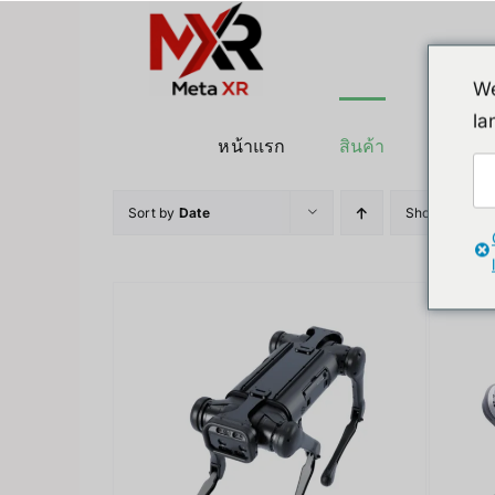
ข้าม
ไป
ยัง
We
เนื้อหา
la
หน้าแรก
สินค้า
หุ่นยนต
Sort by
Date
Show
36 Pro