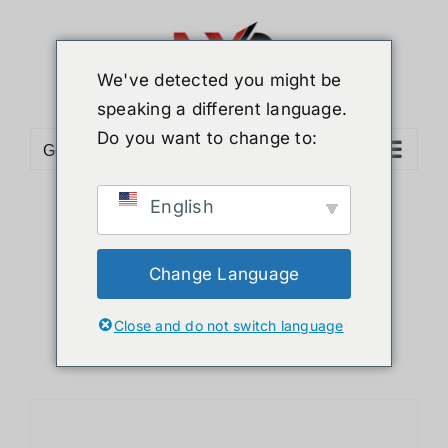
ข้าม
ไป
ยัง
We've detected you might be
เนื้อหา
speaking a different language.
Do you want to change to:
Go to...
English
Sort by
Popularity
Show
12 Products
Change Language
Close and do not switch language