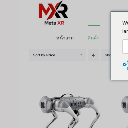
ข้าม
ไป
ยัง
We
เนื้อหา
la
หน้าแรก
สินค้า
หุ่นยนต
Sort by
Price
Show
12 Pro