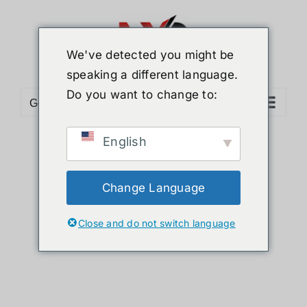
ข้าม
ไป
ยัง
We've detected you might be
เนื้อหา
speaking a different language.
Do you want to change to:
Go to...
English
Sort by
Default Order
Show
36 Products
Change Language
Close and do not switch language