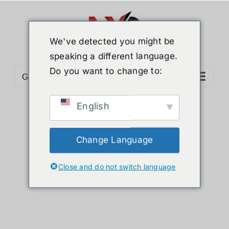
ข้าม
ไป
ยัง
We've detected you might be
เนื้อหา
speaking a different language.
Do you want to change to:
Go to...
English
Sort by
Date
Show
12 Products
Change Language
Close and do not switch language