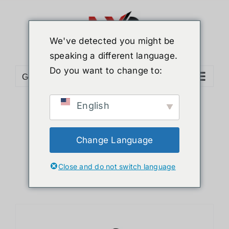
ข้าม
ไป
ยัง
We've detected you might be
เนื้อหา
speaking a different language.
Do you want to change to:
Go to...
English
Sort by
Default Order
Show
12 Products
Change Language
Close and do not switch language