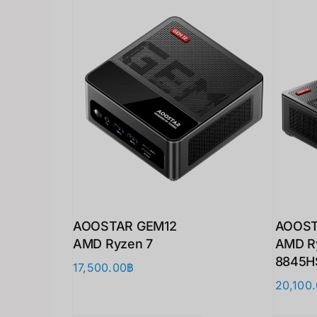
AOOSTAR GEM12
AOOST
AMD Ryzen 7
AMD R
8845HS
17,500.00
฿
20,100