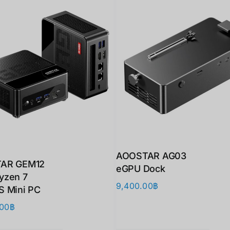
AOOSTAR AG03
AR GEM12
eGPU Dock
yzen 7
9,400.00
฿
 Mini PC
.00
฿