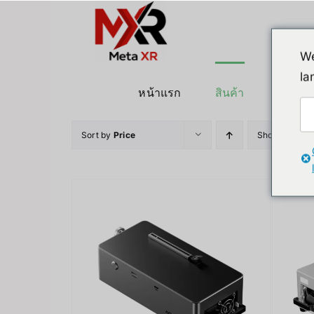
ข้าม
ไป
ยัง
We
เนื้อหา
la
หน้าแรก
สินค้า
หุ่นยนต
Sort by
Price
Show
12 Pro