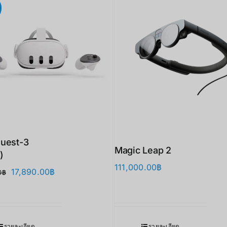
uest-3
Magic Leap 2
)
111,000.00
฿
Original
Current
17,890.00
฿
0
฿
price
price
was:
is:
21,900.00฿.
17,890.00฿.
รายละเอียด
รายละเอียด