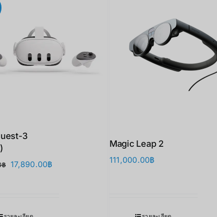
uest-3
Magic Leap 2
)
111,000.00
฿
Original
Current
17,890.00
฿
0
฿
price
price
was:
is:
21,900.00฿.
17,890.00฿.
รายละเอียด
รายละเอียด