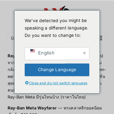
ข้าม
ไป
ยัง
We've detected you might be
เนื้อหา
speaking a different language.
Do you want to change to:
Go to...
English
Ray-Ban Meta
คือแว่นตาอัจฉริยะ (Smart Glasses)
จากความร่วมมือระหว่าง Ray-Ban และ Meta ที่รวม
กล้องถ่ายภาพ/วิดีโอมุมมองบุคคลที่หนึ่ง ลำโพง open-
Change Language
ear และผู้ช่วยอัจฉริยะ
Meta AI
ไว้ในดีไซน์แว่นแฟชั่น
สุดคลาสสิก เหมาะสำหรับครีเอเตอร์ นักเดินทาง และ
Close and do not switch language
คนที่อยากถ่ายคอนเทนต์แบบแฮนด์ฟรี
Ray-Ban Meta มีรุ่นไหนบ้าง (ราคาในไทย)
Ray-Ban Meta Wayfarer
— ทรงคลาสสิกยอดนิยม