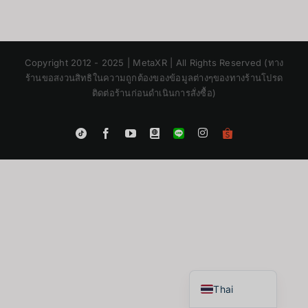
Copyright 2012 - 2025 | MetaXR | All Rights Reserved (ทาง
ร้านขอสงวนสิทธิในความถูกต้องของข้อมูลต่างๆของทางร้านโปรด
ติดต่อร้านก่อนดำเนินการสั่งซื้อ)
Instagram
Tiktok
Facebook
YouTube
Blogger
LINE
Shopee
App
Japanese
Korean
Chinese
English
Thai