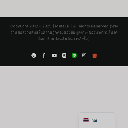
Copyright 2012 - 2025 | MetaXR | All Rights Reserved (ทาง
ร้านขอสงวนสิทธิในความถูกต้องของข้อมูลต่างๆของทางร้านโปรด
ติดต่อร้านก่อนดำเนินการสั่งซื้อ)
Instagram
Tiktok
Facebook
YouTube
Blogger
LINE
Shopee
App
Japanese
Korean
Chinese
English
Thai